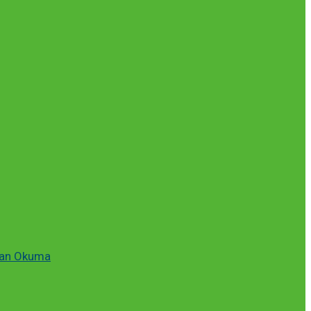
Oran Okuma