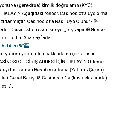
asyonu ve (gerekirse) kimlik doğrulama (KYC)
TIKLAYIN Aşağıdaki rehber, Casinoslot’a üye olma
azırlanmıştır. Casinoslot’a Nasıl Üye Olunur? 📝
erler: Casinoslot resmi siteye giriş yapın 🌐 Güncel
trol edin. Ana sayfada ...
 Rehberi 💸🎰
ot yatırım yöntemleri hakkında en çok aranan
uz. CASİNOSLOT GİRİŞ ADRESİ İÇİN TIKLAYIN Ödeme
isteyi her zaman Hesabım > Kasa (Yatırım/Çekim)
eri Genel Bakış 🔎 Casinoslot’ta (kasa ekranında)
si / ...