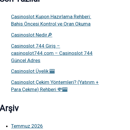
Casinoslot Kupon Hazırlama Rehberi:
Bahis Öncesi Kontrol ve Oran Okuma
Casinoslot Nedir🔎
Casinoslot 744 Giriş –
casinoslot744.com – Casinoslot 744
Güncel Adres
Casinoslot Üyelik 🎰
Casinoslot Çekim Yöntemleri? (Yatırım +
Para Çekme) Rehberi 💸🎰
Arşiv
Temmuz 2026