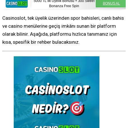
5000 TL İlk Üyelik Bonusu + 300 Sweet
BONUS AL
Bonanza Free Spin
Casinoslot, tek üyelik üzerinden spor bahisleri, canlı bahis
ve casino menülerine geçiş imkânı sunan bir platform
olarak bilinir. Aşağıda, platformu hızlıca tanımanız için
kısa, spesifik bir rehber bulacaksınız.