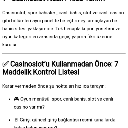
Casinoslot; spor bahisleri, canlı bahis, slot ve canlı casino
gibi bölümleri aynı panelde birleştirmeyi amaçlayan bir
bahis sitesi yaklaşımıdır. Tek hesapla kupon yönetimi ve
oyun kategorileri arasında geçiş yapma fikri üzerine
kurulur.
✅ Casinoslot’u Kullanmadan Önce: 7
Maddelik Kontrol Listesi
Karar vermeden önce şu noktaları hızlıca tarayın:
🎮 Oyun menüsü: spor, canlı bahis, slot ve canlı
casino var mı?
🚪 Giriş: güncel giriş bağlantısı resmi kanallarda
kolay bulunuyor mu?