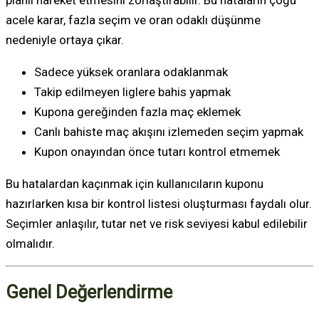
planlı hareket etmesini zorlaştırabilir. Bu hataların çoğu
acele karar, fazla seçim ve oran odaklı düşünme
nedeniyle ortaya çıkar.
Sadece yüksek oranlara odaklanmak
Takip edilmeyen liglere bahis yapmak
Kupona gereğinden fazla maç eklemek
Canlı bahiste maç akışını izlemeden seçim yapmak
Kupon onayından önce tutarı kontrol etmemek
Bu hatalardan kaçınmak için kullanıcıların kuponu
hazırlarken kısa bir kontrol listesi oluşturması faydalı olur.
Seçimler anlaşılır, tutar net ve risk seviyesi kabul edilebilir
olmalıdır.
Genel Değerlendirme