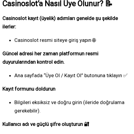
Casinoslot’a Nasıl Üye Olunur? 📝
Casinoslot kayıt (üyelik) adımları genelde şu şekilde
ilerler:
Casinoslot resmi siteye giriş yapın 🌐
Güncel adresi her zaman platformun resmi
duyurularından kontrol edin.
Ana sayfada “Üye Ol / Kayıt Ol” butonuna tıklayın ✅
Kayıt formunu doldurun
Bilgileri eksiksiz ve doğru girin (ileride doğrulama
gerekebilir).
Kullanıcı adı ve güçlü şifre oluşturun 🔐