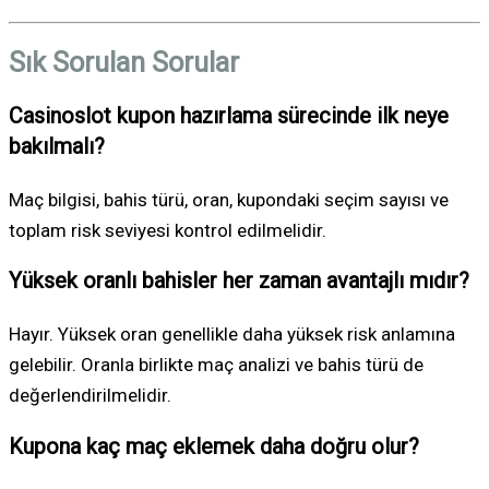
Sık Sorulan Sorular
Casinoslot kupon hazırlama sürecinde ilk neye
bakılmalı?
Maç bilgisi, bahis türü, oran, kupondaki seçim sayısı ve
toplam risk seviyesi kontrol edilmelidir.
Yüksek oranlı bahisler her zaman avantajlı mıdır?
Hayır. Yüksek oran genellikle daha yüksek risk anlamına
gelebilir. Oranla birlikte maç analizi ve bahis türü de
değerlendirilmelidir.
Kupona kaç maç eklemek daha doğru olur?