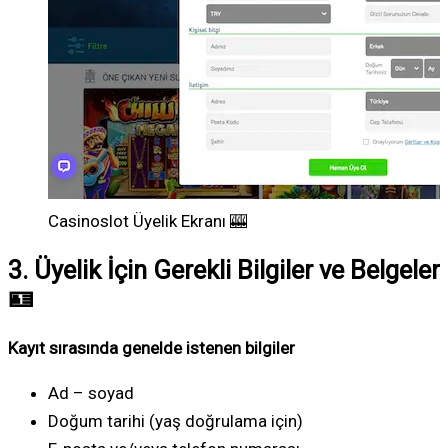
Casinoslot Üyelik Ekranı 🎰
3. Üyelik İçin Gerekli Bilgiler ve Belgeler
🪪
Kayıt sırasında genelde istenen bilgiler
Ad – soyad
Doğum tarihi (yaş doğrulama için)