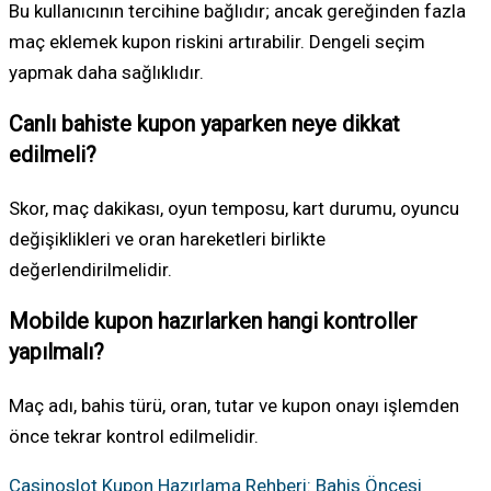
Bu kullanıcının tercihine bağlıdır; ancak gereğinden fazla
maç eklemek kupon riskini artırabilir. Dengeli seçim
yapmak daha sağlıklıdır.
Canlı bahiste kupon yaparken neye dikkat
edilmeli?
Skor, maç dakikası, oyun temposu, kart durumu, oyuncu
değişiklikleri ve oran hareketleri birlikte
değerlendirilmelidir.
Mobilde kupon hazırlarken hangi kontroller
yapılmalı?
Maç adı, bahis türü, oran, tutar ve kupon onayı işlemden
önce tekrar kontrol edilmelidir.
Casinoslot Kupon Hazırlama Rehberi: Bahis Öncesi