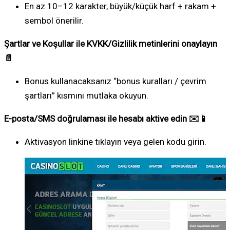
En az 10–12 karakter, büyük/küçük harf + rakam +
sembol önerilir.
Şartlar ve Koşullar ile KVKK/Gizlilik metinlerini onaylayın
📄
Bonus kullanacaksanız “bonus kuralları / çevrim
şartları” kısmını mutlaka okuyun.
E-posta/SMS doğrulaması ile hesabı aktive edin ✉️📱
Aktivasyon linkine tıklayın veya gelen kodu girin.