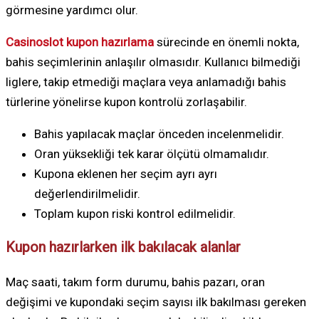
görmesine yardımcı olur.
Casinoslot kupon hazırlama
sürecinde en önemli nokta,
bahis seçimlerinin anlaşılır olmasıdır. Kullanıcı bilmediği
liglere, takip etmediği maçlara veya anlamadığı bahis
türlerine yönelirse kupon kontrolü zorlaşabilir.
Bahis yapılacak maçlar önceden incelenmelidir.
Oran yüksekliği tek karar ölçütü olmamalıdır.
Kupona eklenen her seçim ayrı ayrı
değerlendirilmelidir.
Toplam kupon riski kontrol edilmelidir.
Kupon hazırlarken ilk bakılacak alanlar
Maç saati, takım form durumu, bahis pazarı, oran
değişimi ve kupondaki seçim sayısı ilk bakılması gereken