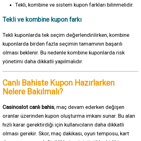
Tekli, kombine ve sistem kupon farkları bilinmelidir.
Tekli ve kombine kupon farkı
Tekli kuponlarda tek seçim değerlendirilirken, kombine
kuponlarda birden fazla seçimin tamamının başarılı
olması beklenir. Bu nedenle kombine kuponlarda risk
yönetimi daha dikkatli yapılmalıdır.
Canlı Bahiste Kupon Hazırlarken
Nelere Bakılmalı?
Casinoslot canlı bahis
, maç devam ederken değişen
oranlar üzerinden kupon oluşturma imkanı sunar. Bu alan
hızlı karar gerektirdiği için kullanıcıların daha dikkatli
olması gerekir. Skor, maç dakikası, oyun temposu, kart