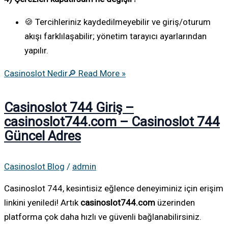
🍪 Tercihleriniz kaydedilmeyebilir ve giriş/oturum
akışı farklılaşabilir; yönetim tarayıcı ayarlarından
yapılır.
Casinoslot Nedir🔎
Read More »
Casinoslot 744 Giriş –
casinoslot744.com – Casinoslot 744
Güncel Adres
Casinoslot Blog
/
admin
Casinoslot 744, kesintisiz eğlence deneyiminiz için erişim
linkini yeniledi! Artık
casinoslot744.com
üzerinden
platforma çok daha hızlı ve güvenli bağlanabilirsiniz.