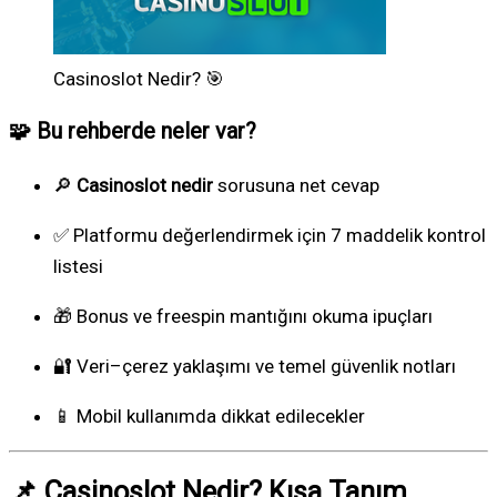
Casinoslot Nedir? 🎯
🧩 Bu rehberde neler var?
🔎
Casinoslot nedir
sorusuna net cevap
✅ Platformu değerlendirmek için 7 maddelik kontrol
listesi
🎁 Bonus ve freespin mantığını okuma ipuçları
🔐 Veri–çerez yaklaşımı ve temel güvenlik notları
📱 Mobil kullanımda dikkat edilecekler
📌 Casinoslot Nedir? Kısa Tanım