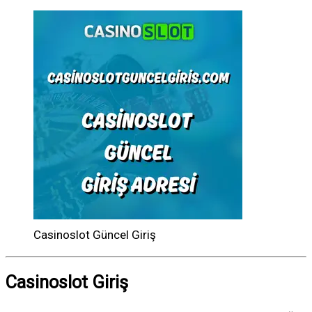
Casinoslot Güncel Giriş
Casinoslot Giriş