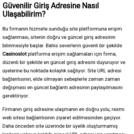
Güvenilir Giriş Adresine Nasıl
Ulaşabilirim?
Bu firmanın hizmete sunduğu site platformuna erişim
sağlanması, sitenin doğru ve güncel giriş adresinin
bilinmesiyle başlar. Bahis severlerin güvenli bir şekilde
Casinoslot
platforma erişim sağlamaları için firma,
düzenli bir şekilde en güncel giriş adresini duyuruyor ve
üyelerine bu noktada kolaylık sağlıyor. Site URL adresi
bağlantısının, elde olmayan sebeplerle zaman zaman
değişmesi en güncel bağlantı adresinin paylaşılmasını
gerektiriyor.
Firmanın giriş adresine ulaşmanın en doğru yolu, resmi
web sitesi bağlantısının ziyaret edilmesinden geçiyor.
Daha önceden site üzerinde bir üyelik oluşturmamış