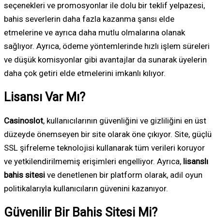
seçenekleri ve promosyonlar ile dolu bir teklif yelpazesi,
bahis severlerin daha fazla kazanma şansı elde
etmelerine ve ayrıca daha mutlu olmalarına olanak
sağlıyor. Ayrıca, ödeme yöntemlerinde hızlı işlem süreleri
ve düşük komisyonlar gibi avantajlar da sunarak üyelerin
daha çok getiri elde etmelerini imkanlı kılıyor.
Lisansı Var Mı?
Casinoslot
, kullanıcılarının güvenliğini ve gizliliğini en üst
düzeyde önemseyen bir site olarak öne çıkıyor. Site, güçlü
SSL şifreleme teknolojisi kullanarak tüm verileri koruyor
ve yetkilendirilmemiş erişimleri engelliyor. Ayrıca,
lisanslı
bahis sitesi
ve denetlenen bir platform olarak, adil oyun
politikalarıyla kullanıcıların güvenini kazanıyor.
Güvenilir Bir Bahis Sitesi Mi?