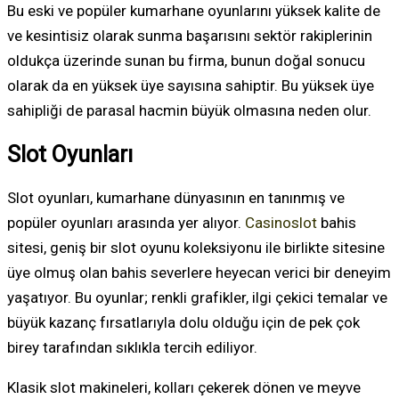
Bu eski ve popüler kumarhane oyunlarını yüksek kalite de
ve kesintisiz olarak sunma başarısını sektör rakiplerinin
oldukça üzerinde sunan bu firma, bunun doğal sonucu
olarak da en yüksek üye sayısına sahiptir. Bu yüksek üye
sahipliği de parasal hacmin büyük olmasına neden olur.
Slot Oyunları
Slot oyunları, kumarhane dünyasının en tanınmış ve
popüler oyunları arasında yer alıyor.
Casinoslot
bahis
sitesi, geniş bir slot oyunu koleksiyonu ile birlikte sitesine
üye olmuş olan bahis severlere heyecan verici bir deneyim
yaşatıyor. Bu oyunlar; renkli grafikler, ilgi çekici temalar ve
büyük kazanç fırsatlarıyla dolu olduğu için de pek çok
birey tarafından sıklıkla tercih ediliyor.
Klasik slot makineleri, kolları çekerek dönen ve meyve