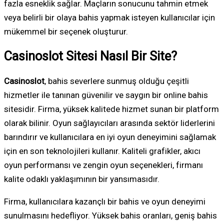
fazla esneklik sağlar. Maçların sonucunu tahmin etmek
veya belirli bir olaya bahis yapmak isteyen kullanıcılar için
mükemmel bir seçenek oluşturur.
Casinoslot Sitesi Nasıl Bir Site?
Casinoslot
, bahis severlere sunmuş olduğu çeşitli
hizmetler ile tanınan güvenilir ve saygın bir online bahis
sitesidir. Firma, yüksek kalitede hizmet sunan bir platform
olarak bilinir. Oyun sağlayıcıları arasında sektör liderlerini
barındırır ve kullanıcılara en iyi oyun deneyimini sağlamak
için en son teknolojileri kullanır. Kaliteli grafikler, akıcı
oyun performansı ve zengin oyun seçenekleri, firmanı
kalite odaklı yaklaşımının bir yansımasıdır.
Firma, kullanıcılara kazançlı bir bahis ve oyun deneyimi
sunulmasını hedefliyor. Yüksek bahis oranları, geniş bahis