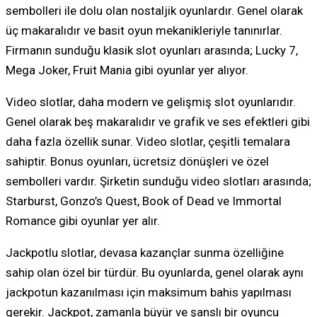
sembolleri ile dolu olan nostaljik oyunlardır. Genel olarak
üç makaralıdır ve basit oyun mekanikleriyle tanınırlar.
Firmanın sunduğu klasik slot oyunları arasında; Lucky 7,
Mega Joker, Fruit Mania gibi oyunlar yer alıyor.
Video slotlar, daha modern ve gelişmiş slot oyunlarıdır.
Genel olarak beş makaralıdır ve grafik ve ses efektleri gibi
daha fazla özellik sunar. Video slotlar, çeşitli temalara
sahiptir. Bonus oyunları, ücretsiz dönüşleri ve özel
sembolleri vardır. Şirketin sunduğu video slotları arasında;
Starburst, Gonzo’s Quest, Book of Dead ve Immortal
Romance gibi oyunlar yer alır.
Jackpotlu slotlar, devasa kazançlar sunma özelliğine
sahip olan özel bir türdür. Bu oyunlarda, genel olarak aynı
jackpotun kazanılması için maksimum bahis yapılması
gerekir. Jackpot, zamanla büyür ve şanslı bir oyuncu