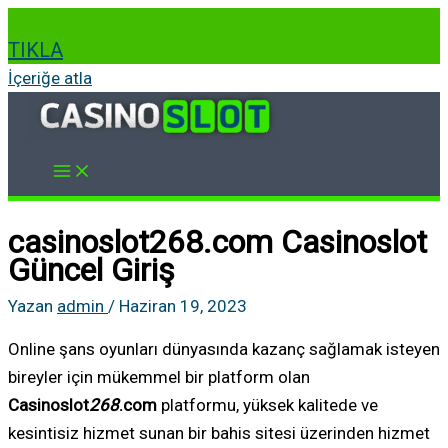
Casinoslot Güncel Giriş Adresi İçin
TIKLA
İçeriğe atla
casinoslot268.com Casinoslot
Güncel Giriş
Yazan
admin
/
Haziran 19, 2023
Online şans oyunları dünyasında kazanç sağlamak isteyen
bireyler için mükemmel bir platform olan
Casinoslot
268
.com
platformu, yüksek kalitede ve
kesintisiz hizmet sunan bir bahis sitesi üzerinden hizmet