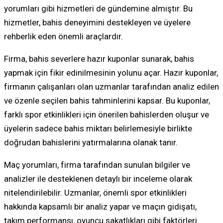
yorumları gibi hizmetleri de gündemine almıştır. Bu
hizmetler, bahis deneyimini destekleyen ve üyelere
rehberlik eden önemli araçlardır.
Firma, bahis severlere hazır kuponlar sunarak, bahis
yapmak için fikir edinilmesinin yolunu açar. Hazır kuponlar,
firmanın çalışanları olan uzmanlar tarafından analiz edilen
ve özenle seçilen bahis tahminlerini kapsar. Bu kuponlar,
farklı spor etkinlikleri için önerilen bahislerden oluşur ve
üyelerin sadece bahis miktarı belirlemesiyle birlikte
doğrudan bahislerini yatırmalarına olanak tanır.
Maç yorumları, firma tarafından sunulan bilgiler ve
analizler ile desteklenen detaylı bir inceleme olarak
nitelendirilebilir. Uzmanlar, önemli spor etkinlikleri
hakkında kapsamlı bir analiz yapar ve maçın gidişatı,
takım performansı, oyuncu sakatlıkları gibi faktörleri