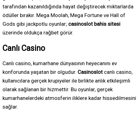
tarafından kazanıldığında hayat değiştirecek miktarlarda
ödüller bırakır. Mega Moolah, Mega Fortune ve Hall of
Gods gibi jackpotlu oyunlar;
casinoslot bahis sitesi
üzerinde oldukça rağbet görür.
Canlı Casino
Canlı casino, kumarhane dünyasının heyecanını ev
konforunda yaşatan bir olgudur.
Casinoslot
canlı casino,
kullanıcılara gerçek krupiyeler ile birlikte anlık etkileşimli
olarak sağlanan bir hizmettir. Bu oyunlar, gerçek
kumarhanelerdeki atmosferin iliklere kadar hissedilmesini
sağlar.