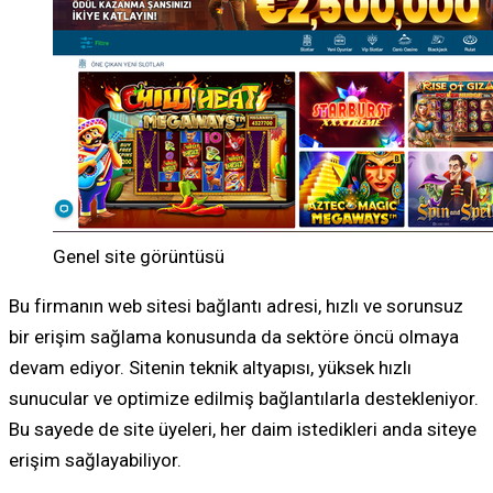
Genel site görüntüsü
Bu firmanın web sitesi bağlantı adresi, hızlı ve sorunsuz
bir erişim sağlama konusunda da sektöre öncü olmaya
devam ediyor. Sitenin teknik altyapısı, yüksek hızlı
sunucular ve optimize edilmiş bağlantılarla destekleniyor.
Bu sayede de site üyeleri, her daim istedikleri anda siteye
erişim sağlayabiliyor.