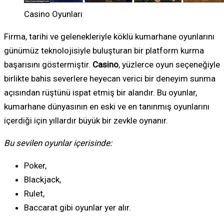
Casino Oyunları
Firma, tarihi ve gelenekleriyle köklü kumarhane oyunlarını
günümüz teknolojisiyle buluşturan bir platform kurma
başarısını göstermiştir.
Casino
, yüzlerce oyun seçeneğiyle
birlikte bahis severlere heyecan verici bir deneyim sunma
açısından rüştünü ispat etmiş bir alandır. Bu oyunlar,
kumarhane dünyasının en eski ve en tanınmış oyunlarını
içerdiği için yıllardır büyük bir zevkle oynanır.
Bu sevilen oyunlar içerisinde:
Poker,
Blackjack,
Rulet,
Baccarat gibi oyunlar yer alır.